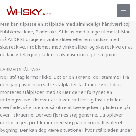
produkter
Gå
STÅLPLADER
til
TILPASNING AF STÅLPLADEN?
indholdet
Man kan tilpasse en stålplade med almindeligt håndværktøj:
Nibblemaskine, Pladesaks, Stiksav med klinge til metal. Man
må ALDRIG bruge en vinkelsliber eller en rundsav med
skæreskive. Problemet med vinkelsliber og skæreskive er at
de kan ødelægge pladens galvanisering og belægning.
LARMER STÅLTAG?
Nej, ståltag larmer ikke. Det er en skrøne, der stammer fra
den gang hvor man satte stålplader fast med søm. I dag
monteres stålplader med skruer der er forsynet en
tætningsskive. Ud over at skiven sætter sig fast i pladens
overflade, så vil den også sikre at bevægelser i pladerne går
over i skruerne. Derved fjernes støj generne. Du oplever
derfor ingen problemer med støj på en normalt isoleret
bygning. Der kan dog være situationer hvor stålpladen under